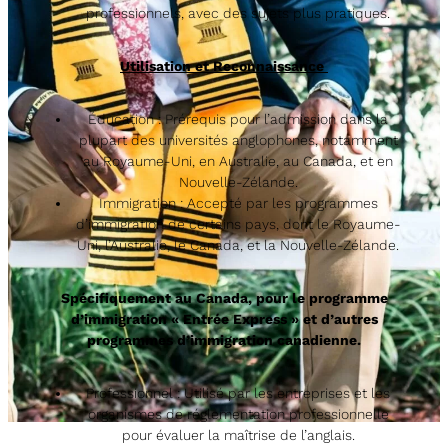
professionnels, avec des sujets plus pratiques.
Utilisation et Reconnaissance
Éducation : Prérequis pour l’admission dans la
plupart des universités anglophones, notamment
au Royaume-Uni, en Australie, au Canada, et en
Nouvelle-Zélande.
Immigration : Accepté par les programmes
d’immigration de certains pays, dont le Royaume-
Uni, l’Australie, le Canada, et la Nouvelle-Zélande.
Spécifiquement au Canada, pour le programme
d’immigration « Entrée Express » et d’autres
programmes d’immigration canadienne.
Professionnel : Utilisé par les entreprises et les
organismes de réglementation professionnelle
pour évaluer la maîtrise de l’anglais.