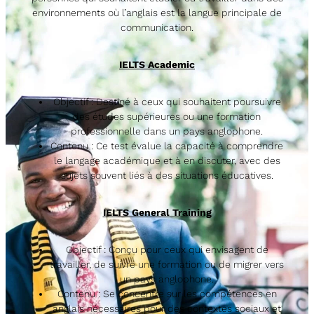
environnements où l’anglais est la langue principale de
communication.
IELTS Academic
Objectif : Destiné à ceux qui souhaitent poursuivre
des études supérieures ou une formation
professionnelle dans un pays anglophone.
Contenu : Ce test évalue la capacité à comprendre
le langage académique et à en discuter, avec des
sujets souvent liés à des situations éducatives.
IELTS General Training
Objectif : Conçu pour ceux qui envisagent de
travailler, de suivre une formation ou de migrer vers
un pays anglophone.
Contenu : Se concentre sur les compétences en
anglais nécessaires pour des contextes sociaux et