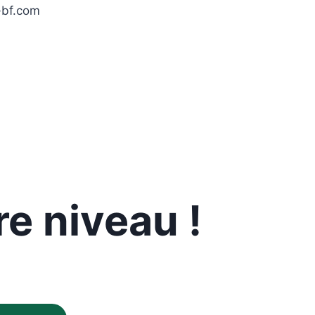
-bf.com
e niveau !