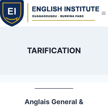
Skip
to
content
TARIFICATION
Anglais General &