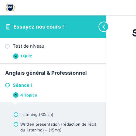
Essayez nos cours !
Test de niveau
1 Quiz
T
E
e
x
s
p
t
a
Anglais général & Professionnel
d
n
e
d
Séance 1
n
i
v
4 Topics
S
C
e
é
o
a
a
l
u
n
l
Listening (30min)
c
a
e
p
Written presentation (rédaction de récit
1
s
e
du listening) – (15mn)