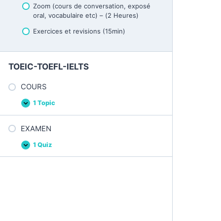
Zoom (cours de conversation, exposé
oral, vocabulaire etc) – (2 Heures)
Exercices et revisions (15min)
TOEIC-TOEFL-IELTS
COURS
1 Topic
C
E
O
x
U
p
EXAMEN
R
a
S
n
d
1 Quiz
E
E
X
x
A
p
M
a
E
n
N
d